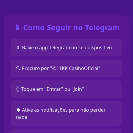
📱 Como Seguir no Telegram
📱 Baixe o app Telegram no seu dispositivo
🔍 Procure por "@11KK CasinoOficial"
👆 Toque em "Entrar" ou "Join"
🔔 Ative as notificações para não perder
nada