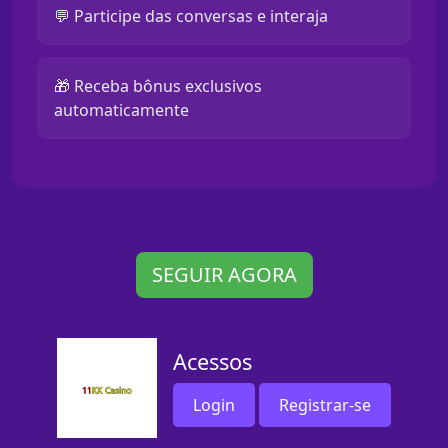
💬 Participe das conversas e interaja
🎁 Receba bônus exclusivos
automaticamente
SEGUIR AGORA
Acessos
Login
Registrar-se