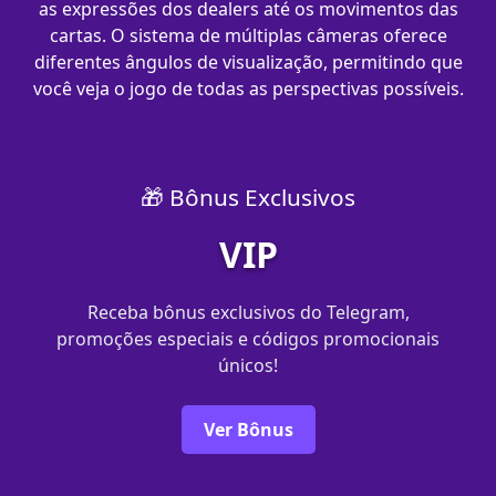
as expressões dos dealers até os movimentos das
cartas. O sistema de múltiplas câmeras oferece
diferentes ângulos de visualização, permitindo que
você veja o jogo de todas as perspectivas possíveis.
🎁 Bônus Exclusivos
VIP
Receba bônus exclusivos do Telegram,
promoções especiais e códigos promocionais
únicos!
Ver Bônus