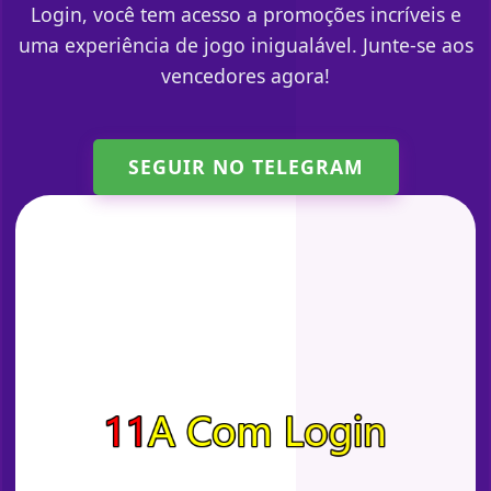
Login, você tem acesso a promoções incríveis e
uma experiência de jogo inigualável. Junte-se aos
vencedores agora!
SEGUIR NO TELEGRAM