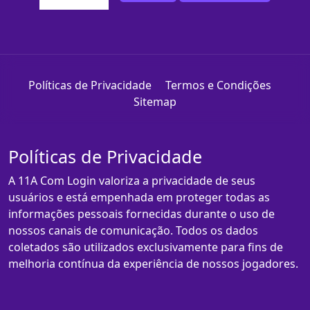
Políticas de Privacidade
Termos e Condições
Sitemap
Políticas de Privacidade
A 11A Com Login valoriza a privacidade de seus
usuários e está empenhada em proteger todas as
informações pessoais fornecidas durante o uso de
nossos canais de comunicação. Todos os dados
coletados são utilizados exclusivamente para fins de
melhoria contínua da experiência de nossos jogadores.