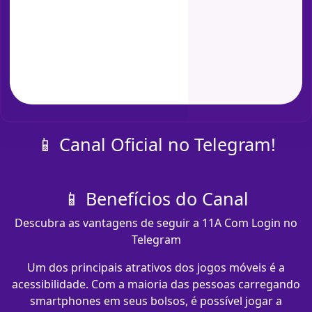
📱 Canal Oficial no Telegram!
📱 Benefícios do Canal
Descubra as vantagens de seguir a 11A Com Login no
Telegram
Um dos principais atrativos dos jogos móveis é a
acessibilidade. Com a maioria das pessoas carregando
smartphones em seus bolsos, é possível jogar a