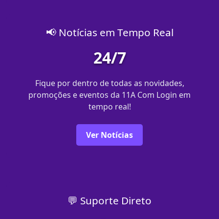
📢 Notícias em Tempo Real
24/7
Fique por dentro de todas as novidades,
promoções e eventos da 11A Com Login em
tempo real!
Ver Notícias
💬 Suporte Direto