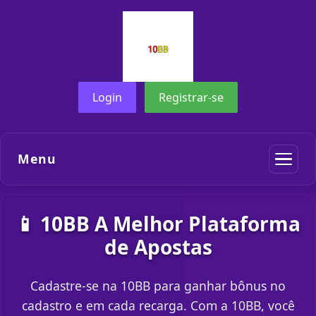
Login
Registrar-se
Menu
📱 10BB A Melhor Plataforma
de Apostas
Cadastre-se na 10BB para ganhar bônus no
cadastro e em cada recarga. Com a 10BB, você