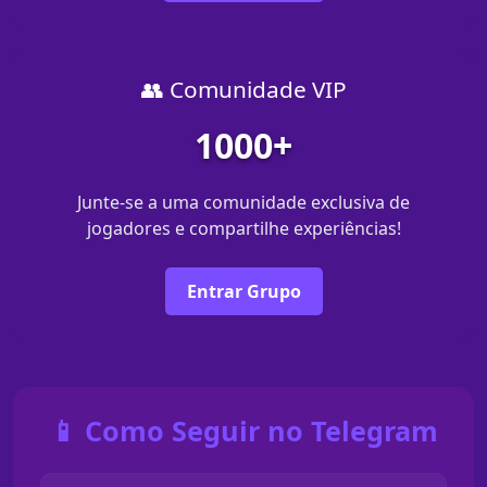
👥 Comunidade VIP
1000+
Junte-se a uma comunidade exclusiva de
jogadores e compartilhe experiências!
Entrar Grupo
📱 Como Seguir no Telegram