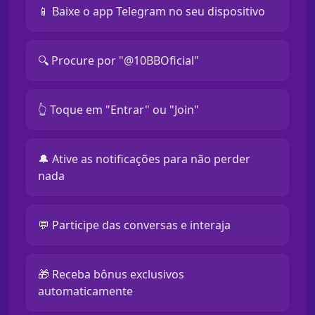
📱 Baixe o app Telegram no seu dispositivo
🔍 Procure por "@10BBOficial"
👆 Toque em "Entrar" ou "Join"
🔔 Ative as notificações para não perder
nada
💬 Participe das conversas e interaja
🎁 Receba bônus exclusivos
automaticamente