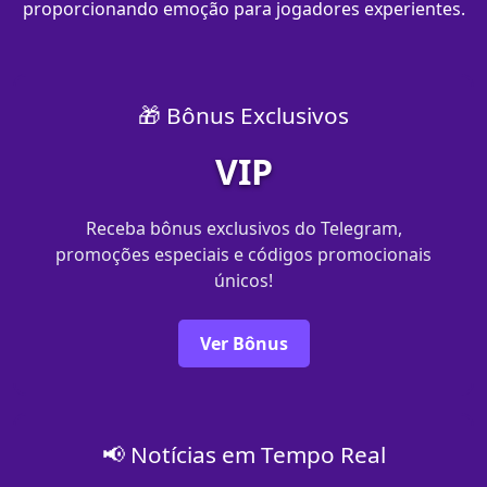
proporcionando emoção para jogadores experientes.
🎁 Bônus Exclusivos
VIP
Receba bônus exclusivos do Telegram,
promoções especiais e códigos promocionais
únicos!
Ver Bônus
📢 Notícias em Tempo Real