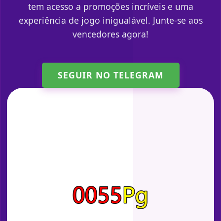
tem acesso a promoções incríveis e uma
experiência de jogo inigualável. Junte-se aos
vencedores agora!
SEGUIR NO TELEGRAM